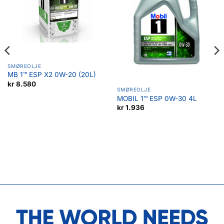
SMØREOLJE
MB 1™ ESP X2 0W-20 (20L)
kr
8.580
SMØREOLJE
MOBIL 1™ ESP 0W-30 4L
kr
1.936