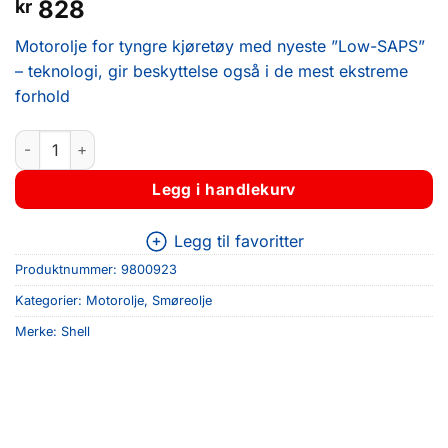
828
kr
Motorolje for tyngre kjøretøy med nyeste ”Low-SAPS”
– teknologi, gir beskyttelse også i de mest ekstreme
forhold
Shell Rimula R4 L 15W-40 (5L) antall
Legg i handlekurv
Legg til favoritter
Produktnummer:
9800923
Kategorier:
Motorolje
,
Smøreolje
Merke:
Shell