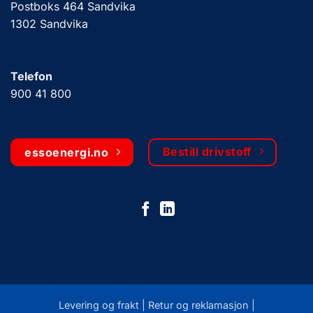
Postboks 464 Sandvika
1302 Sandvika
Telefon
900 41 800
Bestill drivstoff
essoenergi.no
Levering og frakt |
Retur og reklamasjon
|