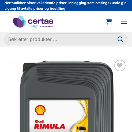
Skip
Nettbutikken viser veiledende priser. Innlogging som næringskunde gir
tilgang til avtalte priser og bestilling.
to
content
Søk
etter:
Legg til
favoritter