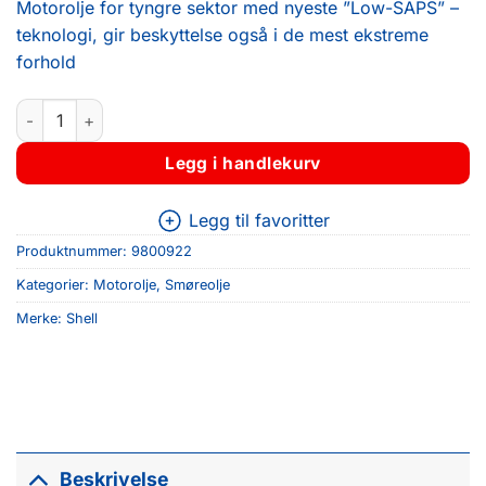
Motorolje for tyngre sektor med nyeste ”Low-SAPS” –
teknologi, gir beskyttelse også i de mest ekstreme
forhold
Shell Rimula R4 L 15W-40 (20L) antall
Legg i handlekurv
Legg til favoritter
Produktnummer:
9800922
Kategorier:
Motorolje
,
Smøreolje
Merke:
Shell
Beskrivelse