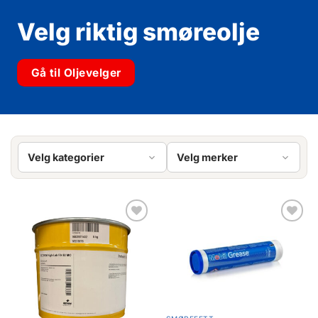
Velg riktig smøreolje
Gå til Oljevelger
Velg kategorier
Velg merker
Legg til
Legg til
favoritter
favoritter