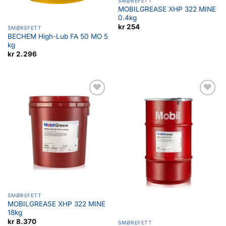
SMØREFETT
MOBILGREASE XHP 322 MINE
0.4kg
kr
254
SMØREFETT
BECHEM High-Lub FA 50 MO 5
kg
kr
2.296
Legg til
Legg til
favoritter
favoritter
SMØREFETT
MOBILGREASE XHP 322 MINE
18kg
kr
8.370
SMØREFETT