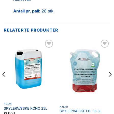
Antall pr. pall:
28 stk.
RELATERTE PRODUKTER
Legg til
Legg til
favoritter
favoritter
KJEMI
KJEMI
SPYLERVÆSKE KONC 25L
SPYLERVÆSKE FB -18 3L
kr
850