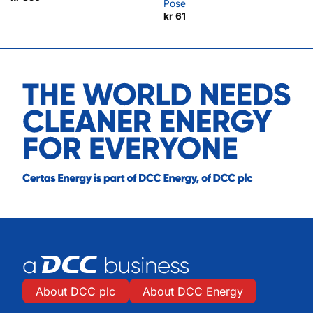
Pose
kr
61
About DCC plc
About DCC Energy