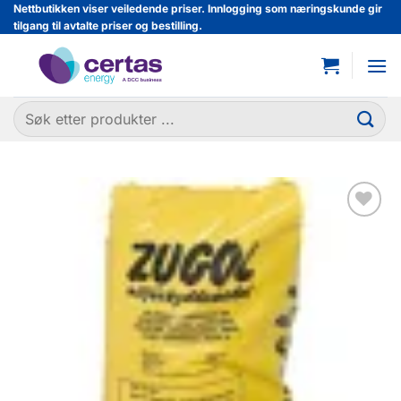
Skip
Nettbutikken viser veiledende priser. Innlogging som næringskunde gir
tilgang til avtalte priser og bestilling.
to
content
Søk
etter:
Legg til
favoritter