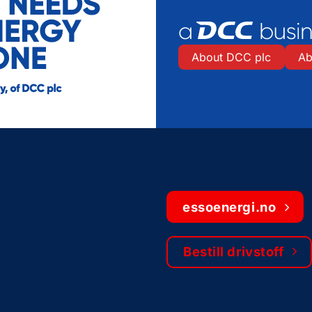
About DCC plc
Ab
essoenergi.no
Bestill drivstoff