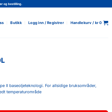
r og bestilling.
ss
Butikk
Logg inn / Registrer
Handlekurv /
kr
0
0L
pe II baseoljeteknologi. For allsidige bruksområder,
bredt temperaturområde