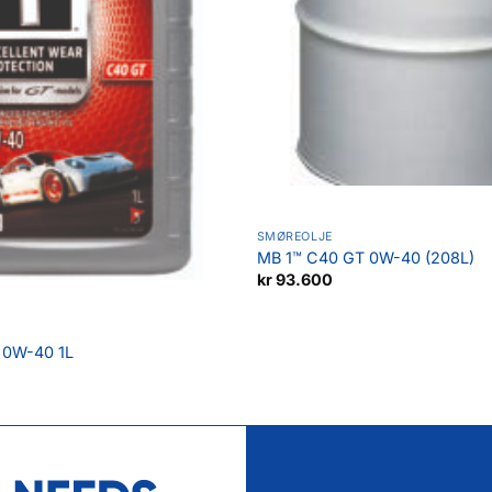
SMØREOLJE
MB 1™ C40 GT 0W-40 (208L)
kr
93.600
 0W-40 1L