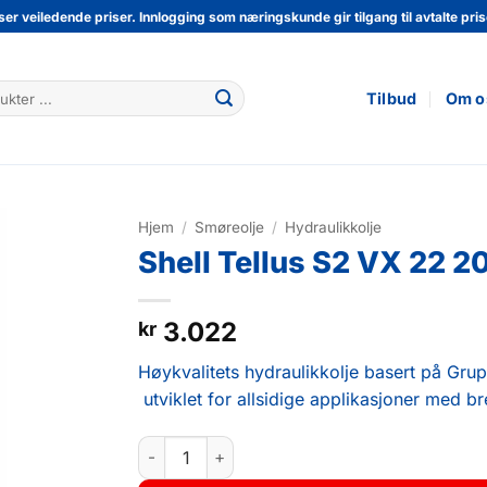
ser veiledende priser. Innlogging som næringskunde gir tilgang til avtalte prise
Tilbud
Om o
Hjem
/
Smøreolje
/
Hydraulikkolje
Shell Tellus S2 VX 22 2
3.022
kr
Høykvalitets hydraulikkolje basert på Grup
utviklet for allsidige applikasjoner med 
Shell Tellus S2 VX 22 20L antall