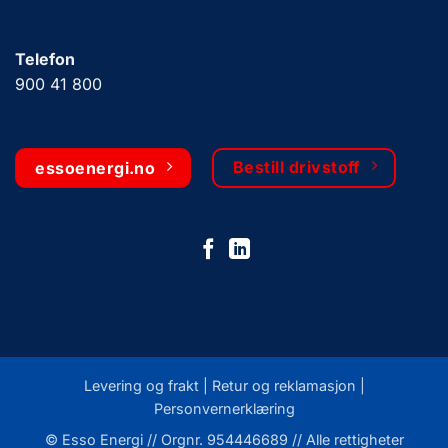
Telefon
900 41 800
Bestill drivstoff
essoenergi.no
Levering og frakt |
Retur og reklamasjon
|
Personvernerklæring
© Esso Energi // Orgnr. 954446689 // Alle rettigheter