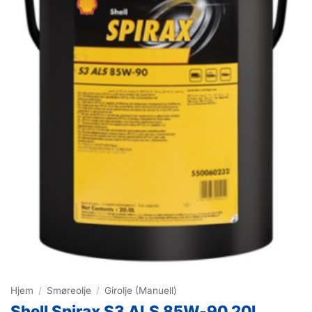
Hjem
/
Smøreolje
/
Girolje (Manuell)
Shell Spirax S3 ALS 85W-90 20L