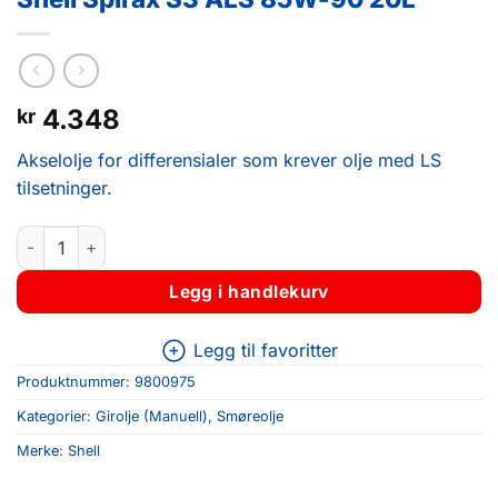
4.348
kr
Akselolje for differensialer som krever olje med LS
tilsetninger.
Shell Spirax S3 ALS 85W-90 20L antall
Legg i handlekurv
Legg til favoritter
Produktnummer:
9800975
Kategorier:
Girolje (Manuell)
,
Smøreolje
Merke:
Shell