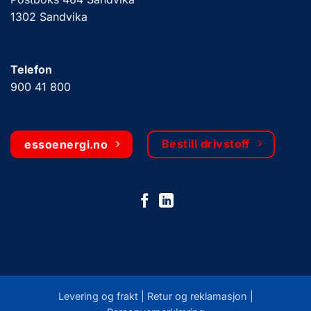
1302 Sandvika
Telefon
900 41 800
Bestill drivstoff
essoenergi.no
Levering og frakt |
Retur og reklamasjon
|