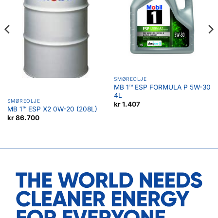
SMØREOLJE
MB 1™ ESP FORMULA P 5W-30
4L
SMØREOLJE
kr
1.407
MB 1™ ESP X2 0W-20 (208L)
kr
86.700