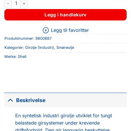
Shell Omala S4 GXV 320 20L antall
Legg i handlekurv
Legg til favoritter
Produktnummer:
9800887
Kategorier:
Girolje (Industri)
,
Smøreolje
Merke:
Shell
Beskrivelse
En syntetisk industri girolje utviklet for tungt
belastede girsystemer under krevende
driftsforhold. Den gir langvarig beskyttelse