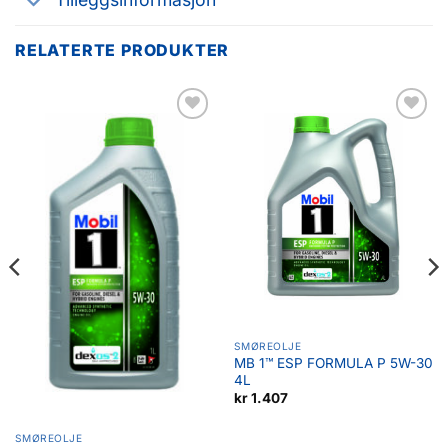
RELATERTE PRODUKTER
Legg til
Legg til
favoritter
favoritter
SMØREOLJE
MB 1™ ESP FORMULA P 5W-30
4L
kr
1.407
SMØREOLJE