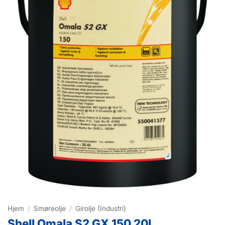
Hjem
/
Smøreolje
/
Girolje (Industri)
Shell Omala S2 GX 150 20L