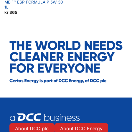
MB 1™ ESP FORMULA P 5W-30
1L
kr
365
About DCC plc
About DCC Energy