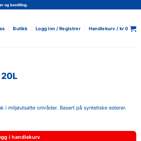
r og bestilling.
ss
Butikk
Logg inn / Registrer
Handlekurv /
kr
0
2 20L
k i miljøutsatte områder. Basert på syntetiske esterer.
egg i handlekurv