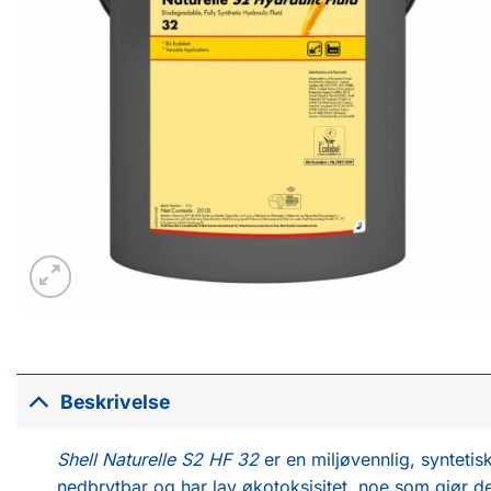
Beskrivelse
Shell Naturelle S2 HF 32
er en miljøvennlig, syntetis
nedbrytbar og har lav økotoksisitet, noe som gjør den