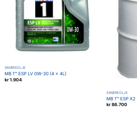
SMØREOLJE
MB 1™ ESP LV 0W-30 (4 x 4L)
kr
1.904
SMØREOLJE
MB 1™ ESP X2
kr
86.700