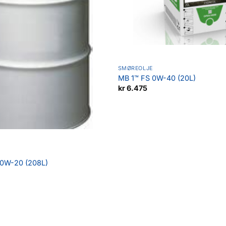
SMØREOLJE
MB 1™ FS 0W-40 (20L)
kr
6.475
 0W-20 (208L)