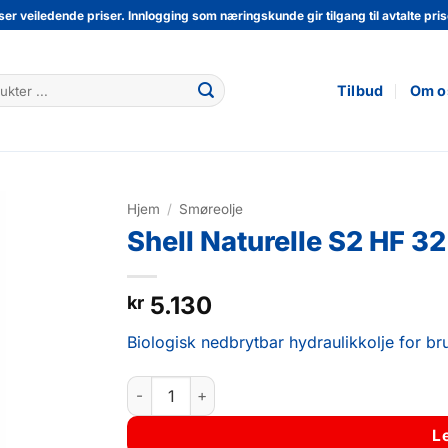
ser veiledende priser. Innlogging som næringskunde gir tilgang til avtalte prise
Tilbud
Om o
Hjem
/
Smøreolje
Shell Naturelle S2 HF 3
5.130
kr
Biologisk nedbrytbar hydraulikkolje for bru
Shell Naturelle S2 HF 32 20L antall
L