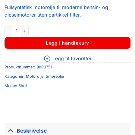
Fullsyntetisk motorolje til moderne bensin- og
dieselmotorer uten partikkel filter.
Shell Helix HX8 5W-30 1 209L antall
Legg i handlekurv
Legg til favoritter
Produktnummer:
9800751
Kategorier:
Motorolje
,
Smøreolje
Merke:
Shell
Beskrivelse