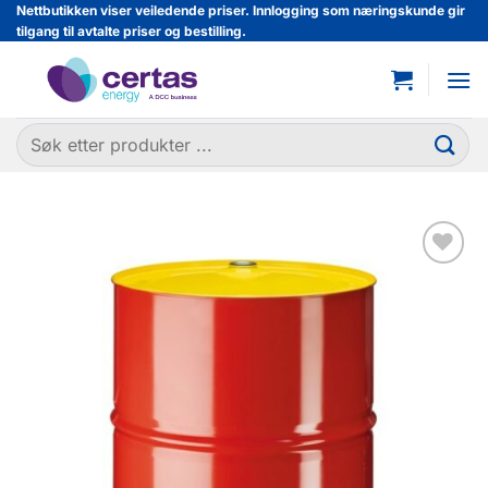
Skip
Nettbutikken viser veiledende priser. Innlogging som næringskunde gir
tilgang til avtalte priser og bestilling.
to
content
Søk
etter:
Legg til
favoritter