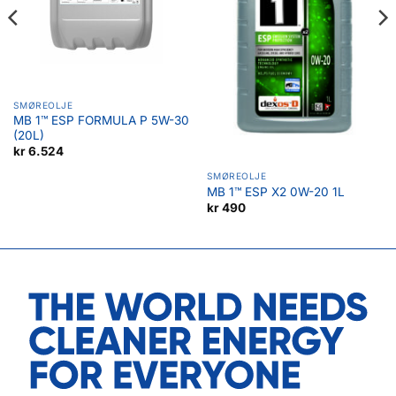
SMØREOLJE
MB 1™ ESP FORMULA P 5W-30
(20L)
kr
6.524
SMØREOLJE
MB 1™ ESP X2 0W-20 1L
kr
490