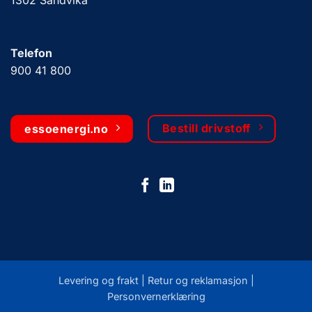
1302 Sandvika
Telefon
900 41 800
Bestill drivstoff
essoenergi.no
Levering og frakt |
Retur og reklamasjon
|
Personvernerklæring