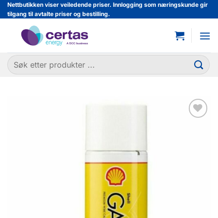
Skip
Nettbutikken viser veiledende priser. Innlogging som næringskunde gir
tilgang til avtalte priser og bestilling.
to
content
Søk
etter:
Legg til
favoritter