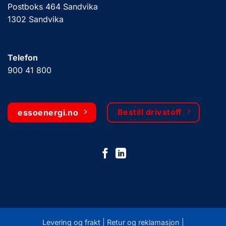
Postboks 464 Sandvika
1302 Sandvika
Telefon
900 41 800
Bestill drivstoff
essoenergi.no
Levering og frakt |
Retur og reklamasjon
|