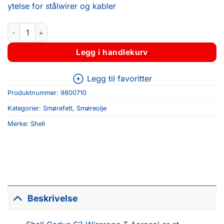
ytelse for stålwirer og kabler
Shell Gadus S3 Wirerope T Aerosol (0.4L) antall
Legg i handlekurv
Legg til favoritter
Produktnummer:
9800710
Kategorier:
Smørefett
,
Smøreolje
Merke:
Shell
Beskrivelse