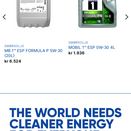
SMØREOLJE
SMØREOLJE
MOBIL 1™ ESP 0W-30 4L
MB 1™ ESP FORMULA P 5W-30
kr
1.936
(20L)
kr
6.524