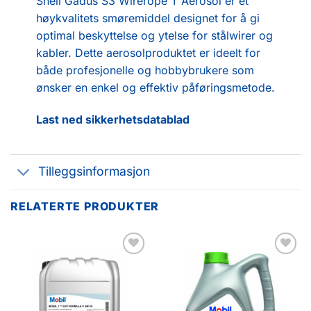
Shell Gadus S3 Wirerope T Aerosol er et
høykvalitets smøremiddel designet for å gi
optimal beskyttelse og ytelse for stålwirer og
kabler. Dette aerosolproduktet er ideelt for
både profesjonelle og hobbybrukere som
ønsker en enkel og effektiv påføringsmetode.
Last ned sikkerhetsdatablad
Tilleggsinformasjon
RELATERTE PRODUKTER
Legg til
Legg til
favoritter
favoritter