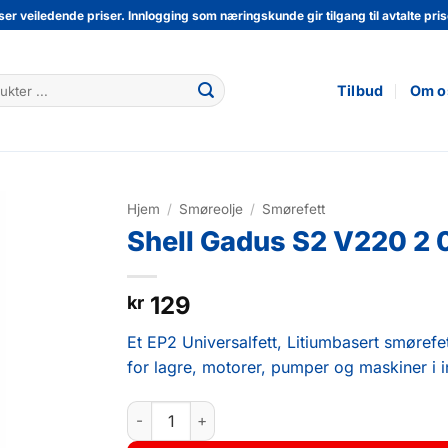
ser veiledende priser. Innlogging som næringskunde gir tilgang til avtalte prise
Tilbud
Om o
Hjem
/
Smøreolje
/
Smørefett
Shell Gadus S2 V220 2 
129
kr
Et EP2 Universalfett, Litiumbasert smøref
for lagre, motorer, pumper og maskiner i i
Shell Gadus S2 V220 2 0.4kg antall