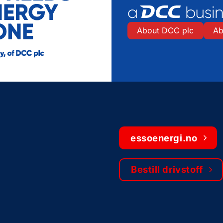
About DCC plc
Ab
essoenergi.no
Bestill drivstoff