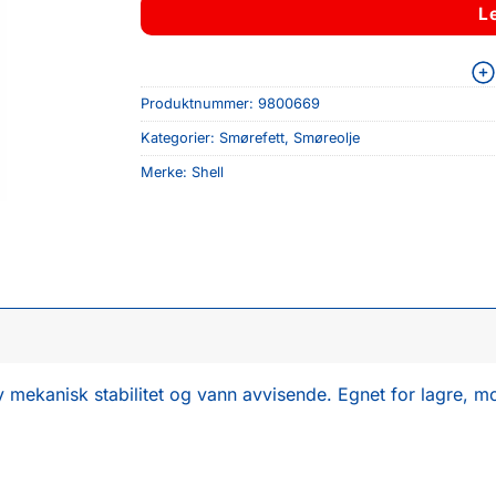
L
Produktnummer:
9800669
Kategorier:
Smørefett
,
Smøreolje
Merke:
Shell
y mekanisk stabilitet og vann avvisende. Egnet for lagre, m