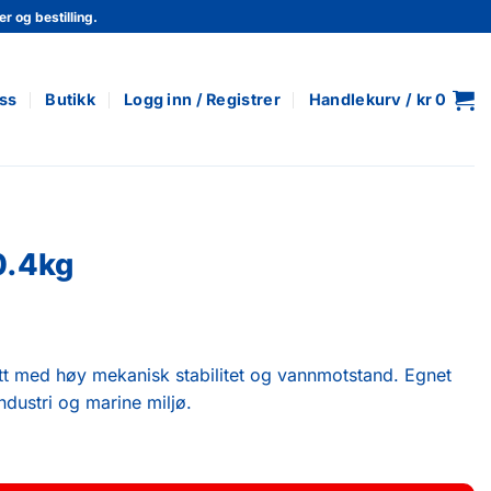
r og bestilling.
ss
Butikk
Logg inn / Registrer
Handlekurv /
kr
0
0.4kg
ett med høy mekanisk stabilitet og vannmotstand. Egnet
ndustri og marine miljø.