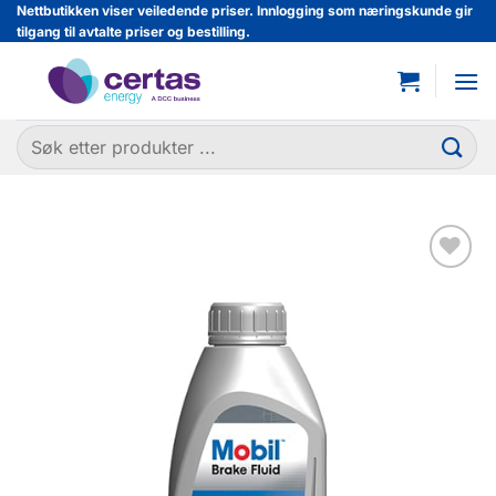
Skip
Nettbutikken viser veiledende priser. Innlogging som næringskunde gir
tilgang til avtalte priser og bestilling.
to
content
Søk
etter:
Legg til
favoritter