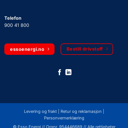
Telefon
900 41 800
Bestill drivstoff
essoenergi.no
Levering og frakt |
Retur og reklamasjon
|
Personvernerklæring
© Esso Energi // Orgnr. 954446689 // Alle rettigheter