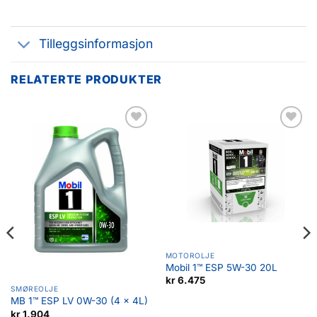
Tilleggsinformasjon
RELATERTE PRODUKTER
Legg til
Legg til
favoritter
favoritter
MOTOROLJE
Mobil 1™ ESP 5W-30 20L
kr
6.475
SMØREOLJE
MB 1™ ESP LV 0W-30 (4 x 4L)
kr
1.904