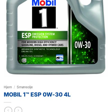
Hjem
/
Smøreolje
MOBIL 1™ ESP 0W-30 4L