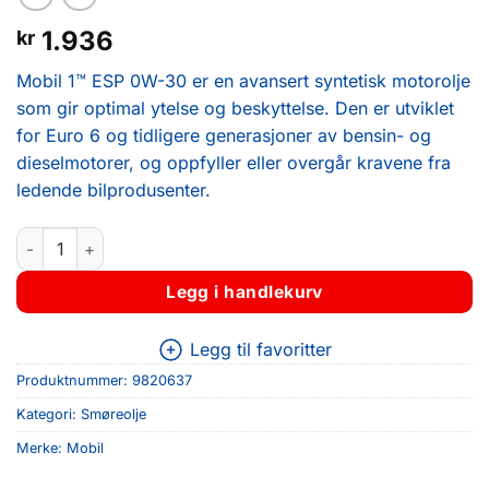
1.936
kr
Mobil 1™ ESP 0W-30 er en avansert syntetisk motorolje
som gir optimal ytelse og beskyttelse. Den er utviklet
for Euro 6 og tidligere generasjoner av bensin- og
dieselmotorer, og oppfyller eller overgår kravene fra
ledende bilprodusenter.
MOBIL 1™ ESP 0W-30 4L antall
Legg i handlekurv
Legg til favoritter
Produktnummer:
9820637
Kategori:
Smøreolje
Merke:
Mobil