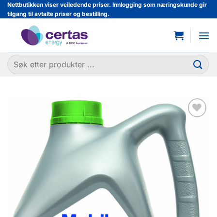
Skip
Nettbutikken viser veiledende priser. Innlogging som næringskunde gir
tilgang til avtalte priser og bestilling.
to
content
Søk
etter:
Legg til
favoritter