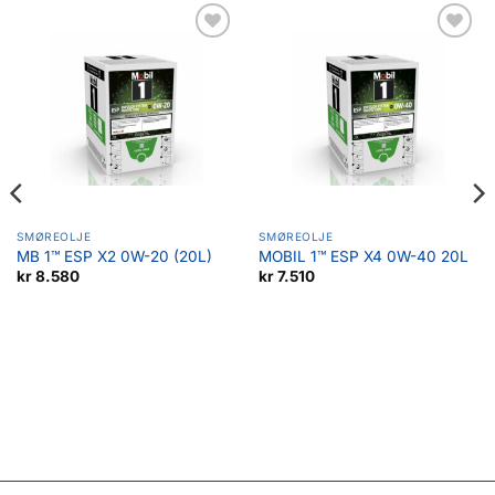
Legg til
Legg til
favoritter
favoritter
SMØREOLJE
SMØREOLJE
MB 1™ ESP X2 0W-20 (20L)
MOBIL 1™ ESP X4 0W-40 20L
kr
8.580
kr
7.510