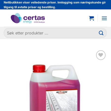
Skip
Nettbutikken viser veiledende priser. Innlogging som næringskunde gir
tilgang til avtalte priser og bestilling.
to
content
Søk
etter:
Legg til
favoritter