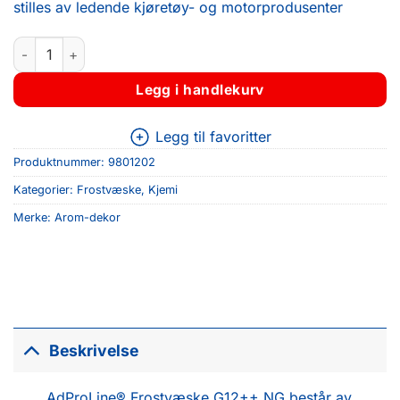
stilles av ledende kjøretøy- og motorprodusenter
FROSTVÆSKE G12++ NG 4L antall
Legg i handlekurv
Legg til favoritter
Produktnummer:
9801202
Kategorier:
Frostvæske
,
Kjemi
Merke:
Arom-dekor
Beskrivelse
AdProLine® Frostvæske G12++ NG består av