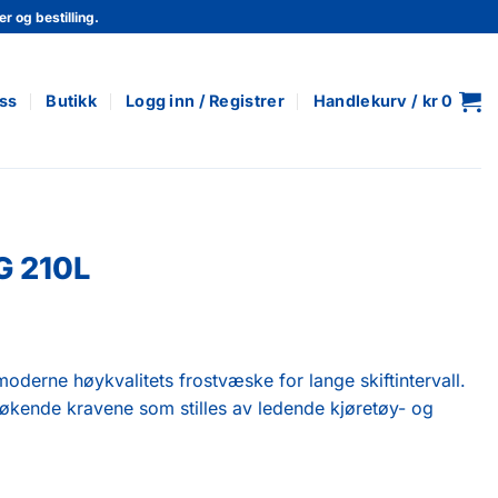
r og bestilling.
ss
Butikk
Logg inn / Registrer
Handlekurv /
kr
0
 210L
erne høykvalitets frostvæske for lange skiftintervall.
g økende kravene som stilles av ledende kjøretøy- og