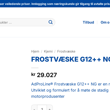
ser veiledende priser. Innlogging som næringskunde gir tilgang til avtalte prise
Tilbud
Om o
Hjem
/
Kjemi
/
Frostvæske
FROSTVÆSKE G12++ NG
29.027
kr
AdProLine® Frostvæske G12++ NG er en mod
Utviklet og formulert for å møte de stadi
motorprodusenter
FROSTVÆSKE G12++ NG 210L antall