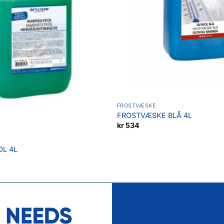
FROSTVÆSKE
FROSTVÆSKE BLÅ 4L
kr
534
L 4L