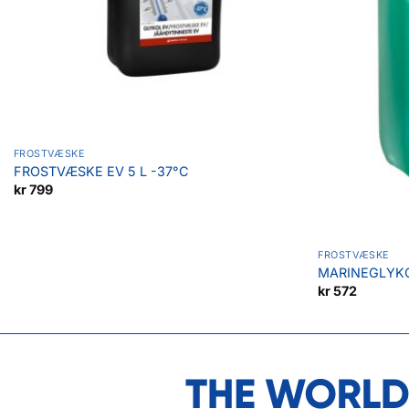
FROSTVÆSKE
FROSTVÆSKE EV 5 L -37°C
kr
799
FROSTVÆSKE
MARINEGLYKO
kr
572