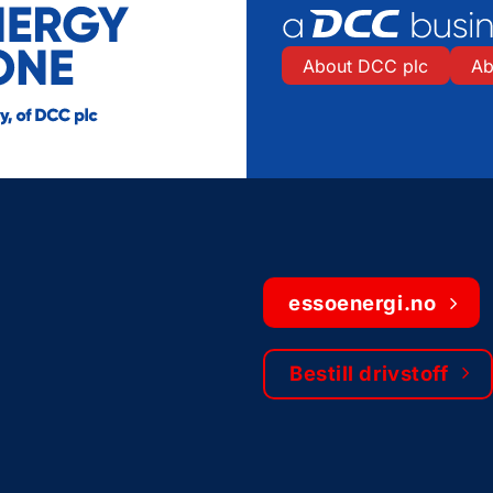
About DCC plc
Ab
essoenergi.no
Bestill drivstoff