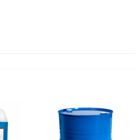
Legg til
Legg til
favoritter
favoritter