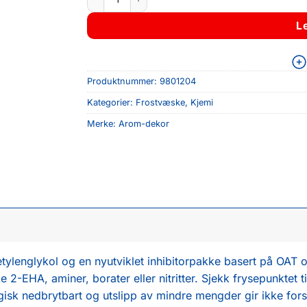
L
Produktnummer:
9801204
Kategorier:
Frostvæske
,
Kjemi
Merke:
Arom-dekor
nglykol og en nyutviklet inhibitorpakke basert på OAT og 
e 2-EHA, aminer, borater eller nitritter. Sjekk frysepunktet 
logisk nedbrytbart og utslipp av mindre mengder gir ikke fo