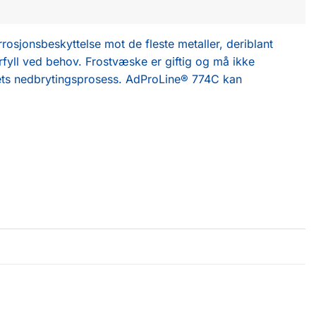
osjonsbeskyttelse mot de fleste metaller, deriblant
terfyll ved behov. Frostvæske er giftig og må ikke
ggets nedbrytingsprosess. AdProLine® 774C kan