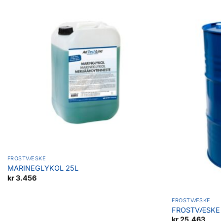
Legg til
favoritter
FROSTVÆSKE
MARINEGLYKOL 25L
kr
3.456
FROSTVÆSKE
FROSTVÆSKE 
kr
25.463