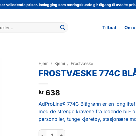
ser veiledende priser. Innlogging som næringskunde gir tilgang til avtalte prise
Tilbud
Om o
Hjem
/
Kjemi
/
Frostvæske
FROSTVÆSKE 774C BL
638
kr
AdProLine® 774C Blågrønn er en longliftefr
med de strenge kravene fra ledende bil- o
personbiler, tunge kjøretøy, stasjonære mo
FROSTVÆSKE 774C BLÅGRÖN 4L antall