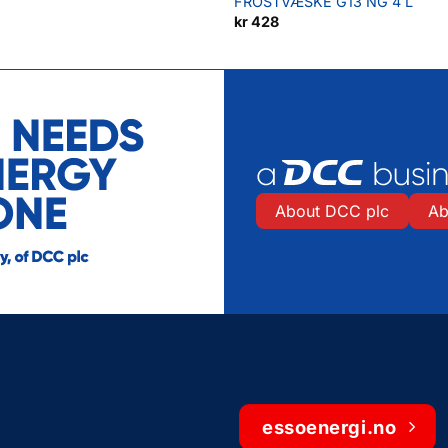
FROSTVÆSKE G13 NG 4 L
kr
428
About DCC plc
Ab
essoenergi.no