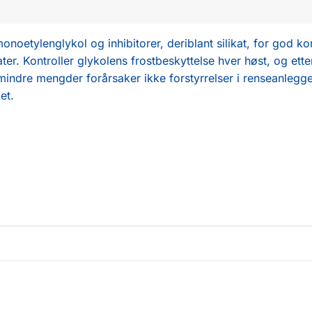
tylenglykol og inhibitorer, deriblant silikat, for god korr
fater. Kontroller glykolens frostbeskyttelse hver høst, og et
 mindre mengder forårsaker ikke forstyrrelser i renseanle
et.