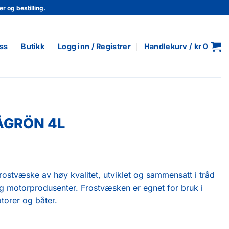
r og bestilling.
ss
Butikk
Logg inn / Registrer
Handlekurv /
kr
0
ÅGRÖN 4L
ostvæske av høy kvalitet, utviklet og sammensatt i tråd
g motorprodusenter. Frostvæsken er egnet for bruk i
torer og båter.