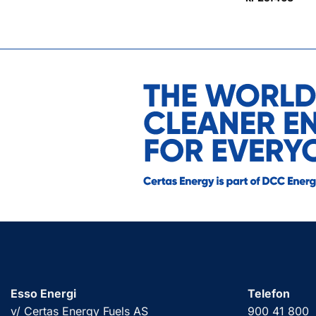
Esso Energi
Telefon
v/ Certas Energy Fuels AS
900 41 800