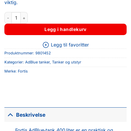
viktig.
AdBlue-tank 400 liter antall
Legg i handlekurv
Legg til favoritter
Produktnummer:
9801452
Kategorier:
AdBlue tanker
,
Tanker og utstyr
Merke:
Fortis
Beskrivelse
Fortis AdBlue‑tank 400 liter er en praktisk og