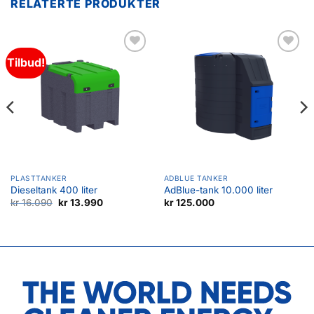
RELATERTE PRODUKTER
Tilbud!
Legg til
Legg til
favoritter
favoritter
PLASTTANKER
ADBLUE TANKER
Dieseltank 400 liter
AdBlue-tank 10.000 liter
Opprinnelig
Nåværende
kr
16.090
kr
13.990
kr
125.000
pris
pris
var:
er:
kr 16.090.
kr 13.990.