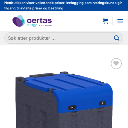
Skip
Nettbutikken viser veiledende priser. Innlogging som næringskunde gir
tilgang til avtalte priser og bestilling.
to
content
Søk
etter:
Legg til
favoritter