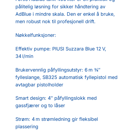
pålitelig løsning for sikker håndtering av
AdBlue i mindre skala. Den er enkel å bruke,
men robust nok til profesjonell drift.
Nøkkelfunksjoner:
Effektiv pumpe: PIUSI Suzzara Blue 12 V,
34 l/min
Brukervennlig påfyllingsutstyr: 6 m ¾″
fylleslange, SB325 automatisk fyllepistol med
avtagbar pistolholder
Smart design: 4″ påfyllingslokk med
gassfjærer og to låser
Strøm: 4 m strømledning gir fleksibel
plassering